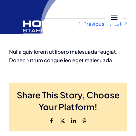
Skip
to
content
Previous
Next
Nulla quis lorem ut libero malesuada feugiat.
Donec rutrum congue leo eget malesuada.
Share This Story, Choose
Your Platform!
Facebook
X
LinkedIn
Pinterest